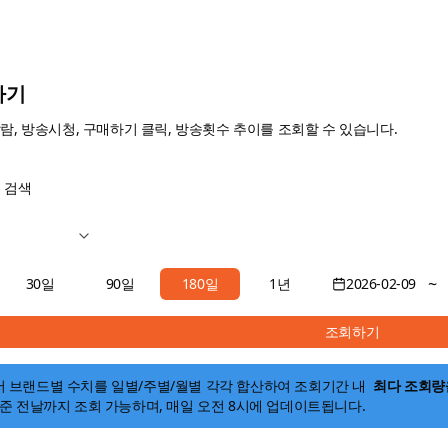
하기
람, 방송시청, 구매하기 클릭, 방송횟수 추이를 조회할 수 있습니다.
 검색
~
30일
90일
180일
1년
2026-02-09
조회하기
서
브랜드별 수치
를 일별/주별/월별 각각 합산하여 조회기간 내
최다 조회량
준 전날까지 조회 가능하며, 매일 오전 8시에 업데이트됩니다.